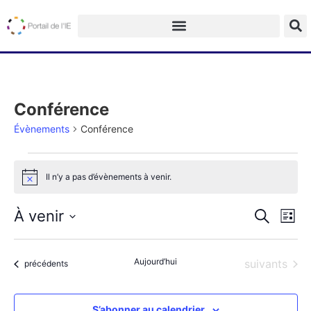
Conférence
Évènements
Conférence
Il n’y a pas d’évènements à venir.
Notice
Na
Recherch
À venir
Recherche
Liste
et
de
Sélectionnez
navigatio
une
vu
date.
de
Aujourd’hui
Évènements
suivants
Évènements
précédents
Év
vues
Évèneme
S’abonner au calendrier