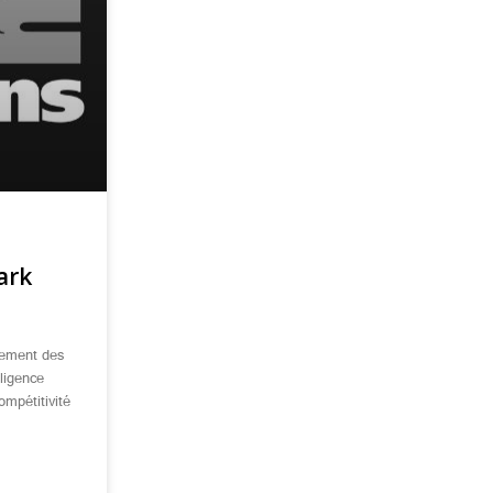
ark
gement des
ligence
ompétitivité