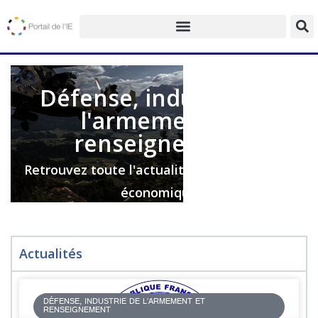
Défense, industrie de
l'armement et
renseignement
Retrouvez toute l'actualité de l'intelligence
économique
Actualités
DÉFENSE, INDUSTRIE DE L’ARMEMENT ET
RENSEIGNEMENT