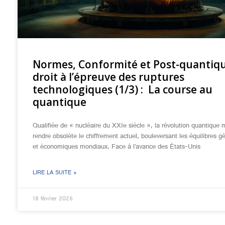
Normes, Conformité et Post-quantiqu
droit à l’épreuve des ruptures
technologiques (1/3) : La course au
quantique
Qualifiée de « nucléaire du XXIe siècle », la révolution quantique
rendre obsolète le chiffrement actuel, bouleversant les équilibres g
et économiques mondiaux. Face à l’avance des États-Unis
LIRE LA SUITE »
18 février 2026