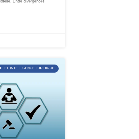
trielle. Entre divergences
IT ET INTELLIGENCE JURIDIQUE