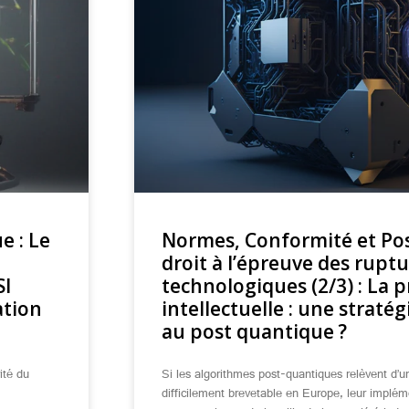
e : Le
Normes, Conformité et Pos
droit à l’épreuve des rupt
SI
technologiques (2/3) : La 
ation
intellectuelle : une straté
au post quantique ?
ité du
Si les algorithmes post-quantiques relèvent d’
difficilement brevetable en Europe, leur implém