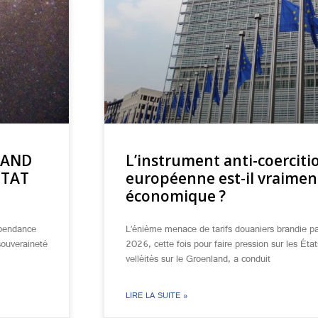
UAND
L’instrument anti-coerciti
ÉTAT
européenne est-il vraimen
économique ?
épendance
L’énième menace de tarifs douaniers brandie p
souveraineté
2026, cette fois pour faire pression sur les Ét
velléités sur le Groenland, a conduit
LIRE LA SUITE »