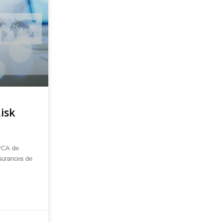
Risk
 PCA de
surances de