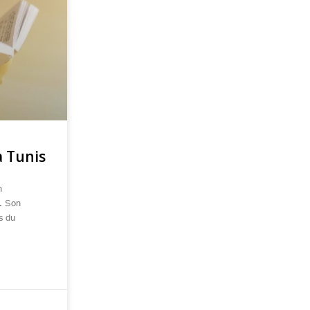
à Tunis
n
s. Son
s du