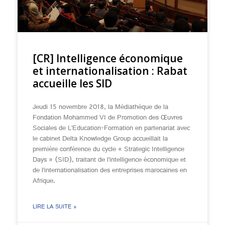
[CR] Intelligence économique
et internationalisation : Rabat
accueille les SID
Jeudi 15 novembre 2018, la Médiathèque de la
Fondation Mohammed VI de Promotion des Œuvres
Sociales de L’Education-Formation en partenariat avec
le cabinet Delta Knowledge Group accueillait la
première conférence du cycle « Strategic Intelligence
Days » (SID), traitant de l’intelligence économique et
de l’internationalisation des entreprises marocaines en
Afrique.
LIRE LA SUITE »