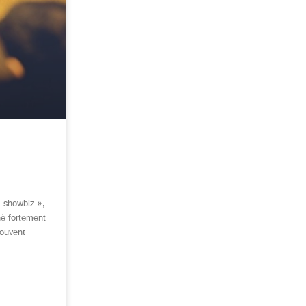
« showbiz »,
hé fortement
souvent