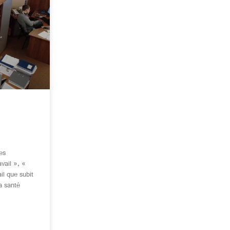
es
vail », «
il que subit
a santé