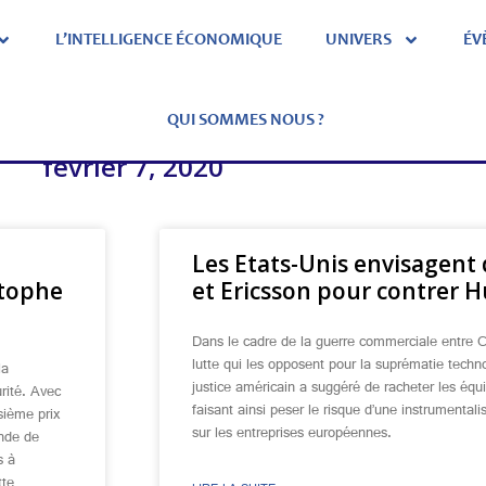
L’INTELLIGENCE ÉCONOMIQUE
UNIVERS
ÉV
QUI SOMMES NOUS ?
février 7, 2020
Les Etats-Unis envisagent 
stophe
et Ericsson pour contrer H
Dans le cadre de la guerre commerciale entre C
lutte qui les opposent pour la suprématie techno
la
justice américain a suggéré de racheter les équ
rité. Avec
faisant ainsi peser le risque d’une instrumentali
sième prix
sur les entreprises européennes.
onde de
s à
tte