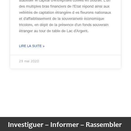
stabiliser le capital d’entreprises cotées en bourse. L’un
des multiples bras financiers de l’Etat répond ainsi aux
velléités de captation étrangère d es fleurons nationaux
et d’affaiblissement de la souveraineté économique
tricolore, en dépit de la présence d’un fonds souverain
étranger au tour de table de Lac d’Argent.
LIRE LA SUITE »
29 mai 2020
Investiguer – Informer – Rassembler