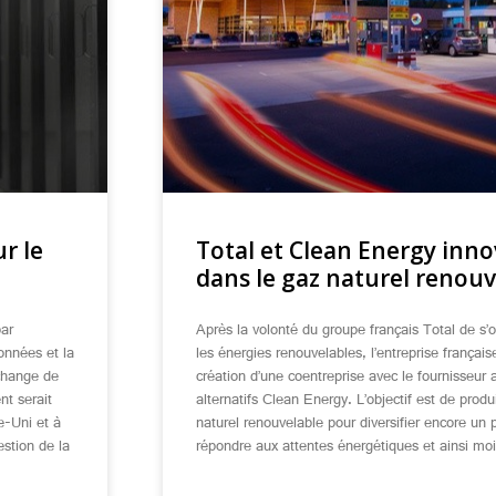
r le
Total et Clean Energy inn
dans le gaz naturel renouv
par
Après la volonté du groupe français Total de s’o
onnées et la
les énergies renouvelables, l’entreprise française
échange de
création d’une coentreprise avec le fournisseur
nt serait
alternatifs Clean Energy. L’objectif est de pro
e-Uni et à
naturel renouvelable pour diversifier encore un 
estion de la
répondre aux attentes énergétiques et ainsi mo