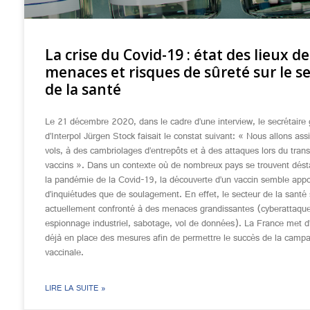
La crise du Covid-19 : état des lieux de
menaces et risques de sûreté sur le s
de la santé
Le 21 décembre 2020, dans le cadre d’une interview, le secrétaire 
d’Interpol Jürgen Stock faisait le constat suivant: « Nous allons ass
vols, à des cambriolages d’entrepôts et à des attaques lors du tran
vaccins ». Dans un contexte où de nombreux pays se trouvent désta
la pandémie de la Covid-19, la découverte d’un vaccin semble appo
d’inquiétudes que de soulagement. En effet, le secteur de la santé 
actuellement confronté à des menaces grandissantes (cyberattaqu
espionnage industriel, sabotage, vol de données). La France met d
déjà en place des mesures afin de permettre le succès de la camp
vaccinale.
LIRE LA SUITE »