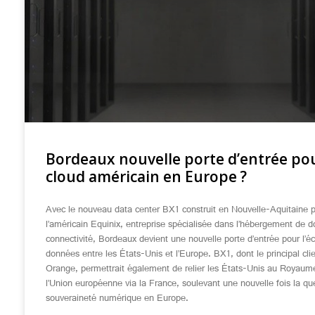
Bordeaux nouvelle porte d’entrée pou
cloud américain en Europe ?
Avec le nouveau data center BX1 construit en Nouvelle-Aquitaine 
l’américain Equinix, entreprise spécialisée dans l’hébergement de d
connectivité, Bordeaux devient une nouvelle porte d’entrée pour l’
données entre les États-Unis et l’Europe. BX1, dont le principal clie
Orange, permettrait également de relier les États-Unis au Royaum
l’Union européenne via la France, soulevant une nouvelle fois la qu
souveraineté numérique en Europe.