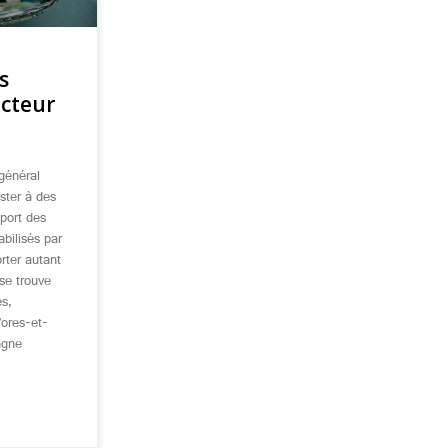
s
ecteur
général
ister à des
sport des
bilisés par
rter autant
se trouve
es,
’ores-et-
agne