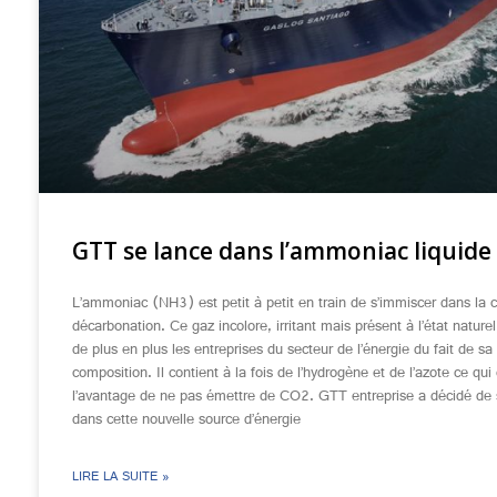
GTT se lance dans l’ammoniac liquide
L’ammoniac (NH3) est petit à petit en train de s’immiscer dans la c
décarbonation. Ce gaz incolore, irritant mais présent à l’état naturel
de plus en plus les entreprises du secteur de l’énergie du fait de sa
composition. Il contient à la fois de l’hydrogène et de l’azote ce qui 
l’avantage de ne pas émettre de CO2. GTT entreprise a décidé de 
dans cette nouvelle source d’énergie
LIRE LA SUITE »