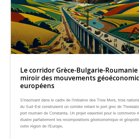
Le corridor Grèce-Bulgarie-Roumanie 
miroir des mouvements géoéconomi
européens
S’inscrivant dans le cadre de l’Initiative des Trois Mers, trois natio
du Sud-Est construisent un corridor reliant le port grec de Thessal
port roumain de Constanta. Un projet essentiel pour le commerce ré
illustre parfaitement les recompositions géoéconomique et géopolit
cette région de l’Europe.