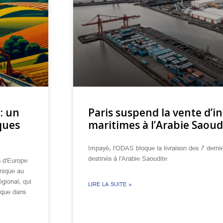
: un
Paris suspend la vente d’i
ques
maritimes à l’Arabie Saoud
Impayé, l’ODAS bloque la livraison des 7 dernie
destinés à l’Arabie Saoudite
ns d’Europe
onique au
gional, qui
LIRE LA SUITE »
ique dans