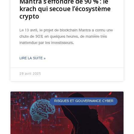
Mantra s’effondre de 90 % : le
krach qui secoue l’écosystème
crypto
Le 13 avril, le projet de blockchain Mantra a connu une
chute de 90% en quelques heures, de manière très
inattendue par les investisseurs.
LIRE LA SUITE »
29 avril 2025
RISQUES ET GOUVERNANCE CYBER