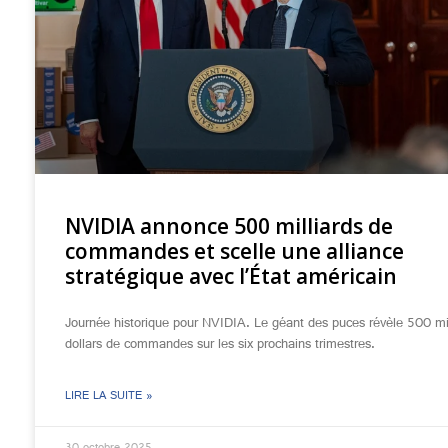
NVIDIA annonce 500 milliards de
commandes et scelle une alliance
stratégique avec l’État américain
Journée historique pour NVIDIA. Le géant des puces révèle 500 mil
dollars de commandes sur les six prochains trimestres.
LIRE LA SUITE »