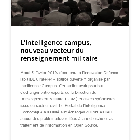
L’intelligence campus,
nouveau vecteur du
renseignement militaire
Mardi 5 février 2019, s’est tenu, à l’Innovation Defense
lab (IDL), l’atelier « source ouverte » organisé par
Intelligence Campus. Cet atelier avait pour but
d’échanger entre experts de la Direction du
Renseignement Militaire (DRM) et divers spécialistes
issus du secteur civil. Le Portail de l’Intelligence
Économique a assisté aux échanges qui ont eu lieu
autour des problématiques liées à la recherche et au
traitement de l’information en Open Source.