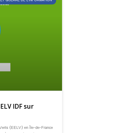
 ET GUERRE DE L’INFORMATION
EELV IDF sur
 Verts (EELV) en Île-de-France