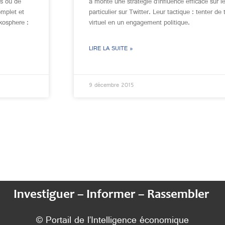
es ou de
a monté une stratégie d’influence efficace sur l
omplet et
particulier sur Twitter. Leur tactique : tenter 
kosphere :
virtuel en un engagement politique.
LIRE LA SUITE »
9 décembre 2015
Investiguer – Informer – Rassembler
© Portail de l’Intelligence économique