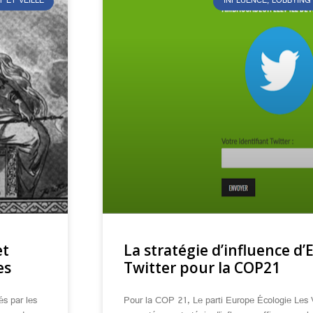
T ET VEILLE
INFLUENCE, LOBBYING
et
La stratégie d’influence d’
es
Twitter pour la COP21
s par les
Pour la COP 21, Le parti Europe Écologie Les