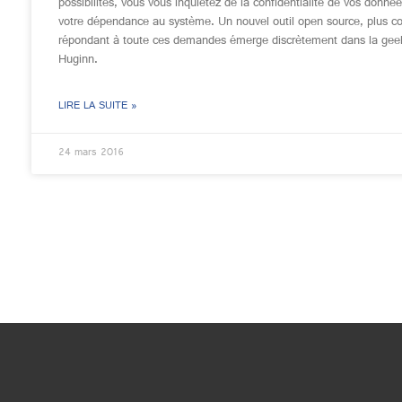
possibilités, vous vous inquiétez de la confidentialité de vos donné
votre dépendance au système. Un nouvel outil open source, plus c
répondant à toute ces demandes émerge discrètement dans la gee
Huginn.
LIRE LA SUITE »
24 mars 2016