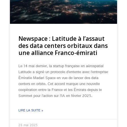
Newspace : Latitude à l’assaut
des data centers orbitaux dans
une alliance Franco-émirati
Le 14 mai dernier, la startup française en aérospatial
Latitude a signé un protocole d’entente avec l’entreprise
Émiratie Madari Space en vue de lancer des data
centers en orbite. Cet accord marque une nouvelle
coopération entre la France et les Émirats depuis le
Sommet pour l’action sur l’IA en février 2025.
LIRE LA SUITE »
26 mai 2025