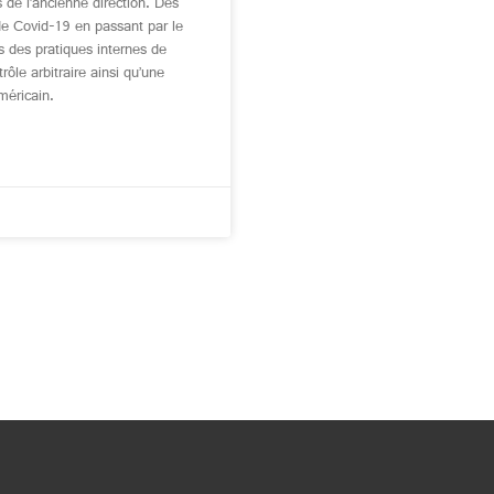
 de l’ancienne direction. Des
e Covid-19 en passant par le
s des pratiques internes de
rôle arbitraire ainsi qu’une
méricain.