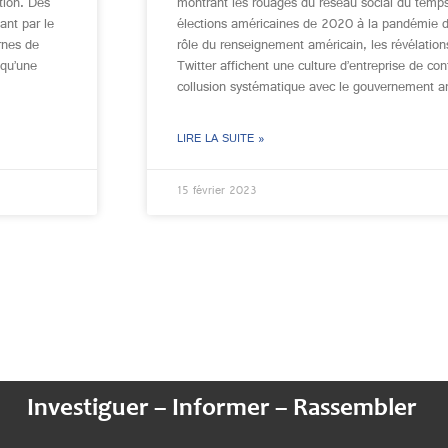
tion. Des
montrant les rouages du réseau social du temps
ant par le
élections américaines de 2020 à la pandémie d
rnes de
rôle du renseignement américain, les révélation
 qu’une
Twitter affichent une culture d’entreprise de cont
collusion systématique avec le gouvernement a
LIRE LA SUITE »
15 février 2023
Investiguer – Informer – Rassembler