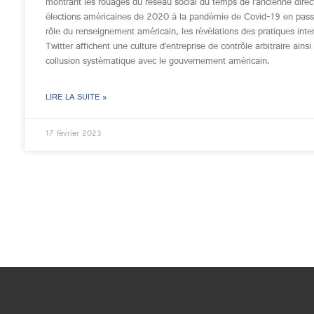
montrant les rouages du réseau social du temps de l’ancienne direc
élections américaines de 2020 à la pandémie de Covid-19 en pass
rôle du renseignement américain, les révélations des pratiques inte
Twitter affichent une culture d’entreprise de contrôle arbitraire ainsi
collusion systématique avec le gouvernement américain.
LIRE LA SUITE »
17 février 2023