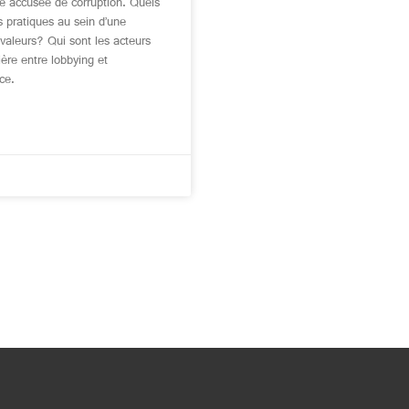
e accusée de corruption. Quels
s pratiques au sein d’une
 valeurs? Qui sont les acteurs
ière entre lobbying et
ce.