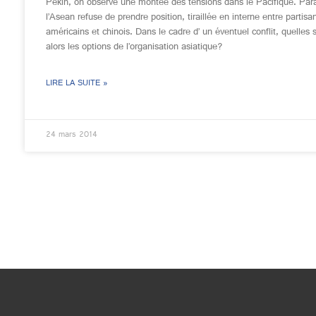
Pékin, on observe une montée des tensions dans le Pacifique. Par
l’Asean refuse de prendre position, tiraillée en interne entre partisa
américains et chinois. Dans le cadre d’ un éventuel conflit, quelles 
alors les options de l’organisation asiatique?
LIRE LA SUITE »
24 mars 2014