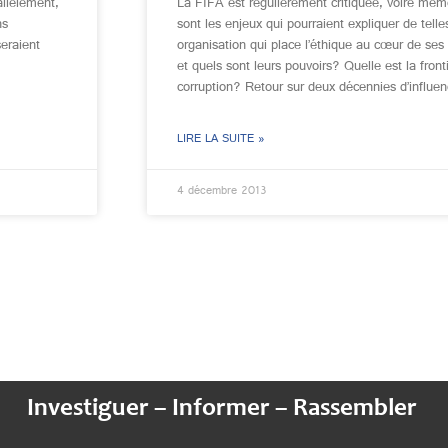
allèlement,
La FIFA est régulièrement critiquée, voire mêm
ns
sont les enjeux qui pourraient expliquer de telle
seraient
organisation qui place l’éthique au cœur de ses
et quels sont leurs pouvoirs? Quelle est la front
corruption? Retour sur deux décennies d’influen
LIRE LA SUITE »
4 décembre 2013
Investiguer – Informer – Rassembler