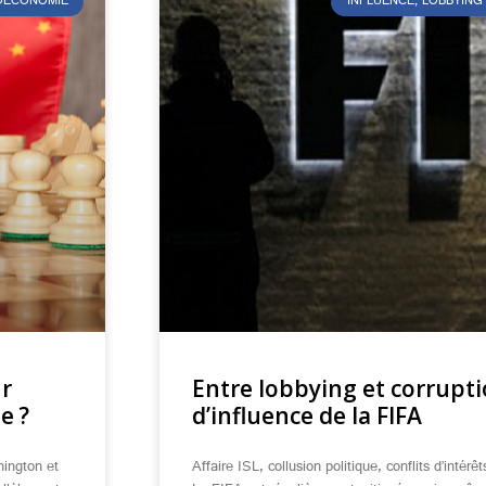
ÉOÉCONOMIE
INFLUENCE, LOBBYING
ur
Entre lobbying et corruptio
e ?
d’influence de la FIFA
hington et
Affaire ISL, collusion politique, conflits d’int