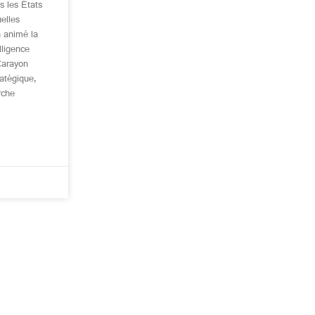
s les États
elles
a animé la
lligence
Carayon
ratégique,
rche