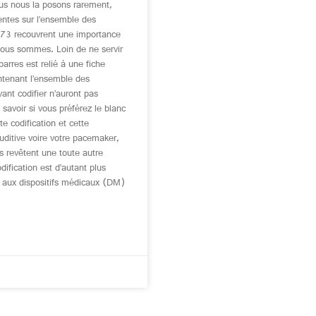
us nous la posons rarement,
sentes sur l’ensemble des
973 recouvrent une importance
ous sommes. Loin de ne servir
-barres est relié à une fiche
ntenant l’ensemble des
vant codifier n’auront pas
savoir si vous préférez le blanc
 codification et cette
uditive voire votre pacemaker,
s revêtent une toute autre
dification est d’autant plus
u aux dispositifs médicaux (DM)