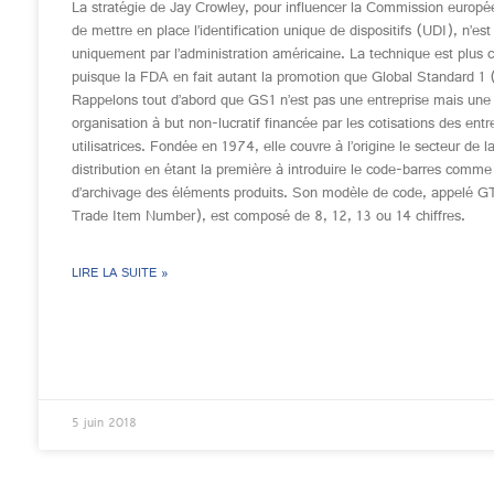
La stratégie de Jay Crowley, pour influencer la Commission europé
de mettre en place l’identification unique de dispositifs (UDI), n’e
uniquement par l’administration américaine. La technique est plus
puisque la FDA en fait autant la promotion que Global Standard 1
Rappelons tout d’abord que GS1 n’est pas une entreprise mais une
organisation à but non-lucratif financée par les cotisations des entr
utilisatrices. Fondée en 1974, elle couvre à l’origine le secteur de 
distribution en étant la première à introduire le code-barres comm
d’archivage des éléments produits. Son modèle de code, appelé G
Trade Item Number), est composé de 8, 12, 13 ou 14 chiffres.
LIRE LA SUITE »
5 juin 2018