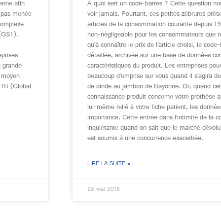
enne afin
A quoi sert un code-barres ? Cette question no
st pas menée
voir jamais. Pourtant, ces petites zébrures pré
 complexe
articles de la consommation courante depuis 1
 (GS1).
non-négligeable pour les consommateurs que n
qu’à connaître le prix de l’article choisi, le code
eprises
détaillée, archivée sur une base de données co
la grande
caractéristiques du produit. Les entreprises pou
e moyen
beaucoup d’emprise sur vous quand il s’agira de 
TIN (Global
de dinde au jambon de Bayonne. Or, quand cette
connaissance produit concerne votre prothèse a
lui-même relié à votre fiche patient, les donnée
importance. Cette entrée dans l’intimité de la co
inquiétante quand on sait que le marché dévol
est soumis à une concurrence exacerbée.
LIRE LA SUITE »
28 mai 2018