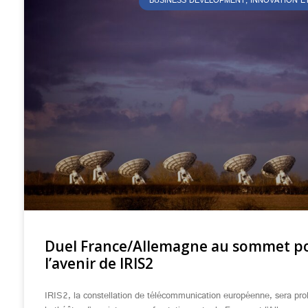
BUSINESS DEVELOPMENT, INNOVATION E
Duel France/Allemagne au sommet p
l’avenir de IRIS2
IRIS2, la constellation de télécommunication européenne, sera pr