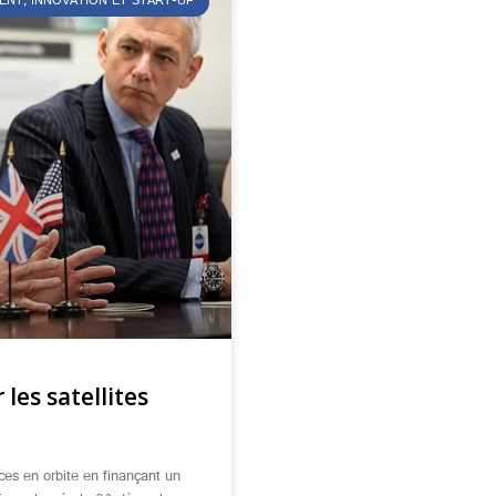
ENT, INNOVATION ET START-UP
 les satellites
ces en orbite en finançant un