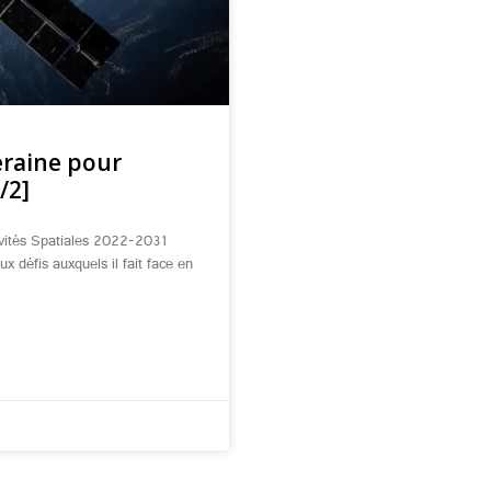
veraine pour
/2]
ivités Spatiales 2022-2031
x défis auxquels il fait face en