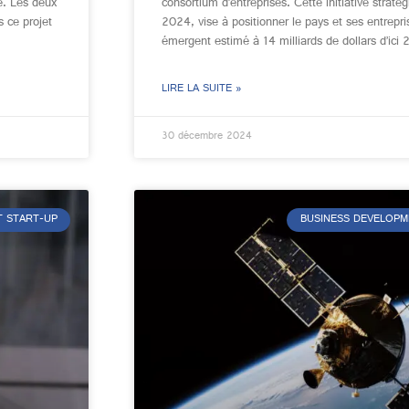
ne. Les deux
consortium d’entreprises. Cette initiative strat
s ce projet
2024, vise à positionner le pays et ses entrepr
émergent estimé à 14 milliards de dollars d’ici
LIRE LA SUITE »
30 décembre 2024
T START-UP
BUSINESS DEVELOPM