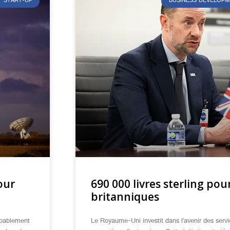
T START-UP
BUSINESS DEVELOPM
our
690 000 livres sterling pour
britanniques
obablement
Le Royaume-Uni investit dans l’avenir des servi