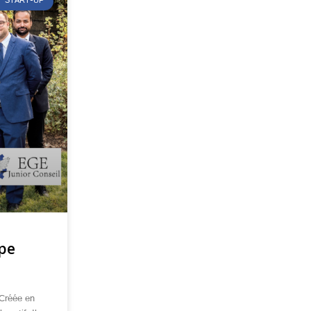
T START-UP
ipe
 Créée en