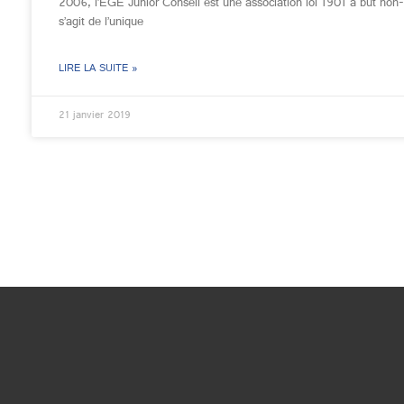
2006, l’EGE Junior Conseil est une association loi 1901 à but non-lu
s’agit de l’unique
LIRE LA SUITE »
21 janvier 2019