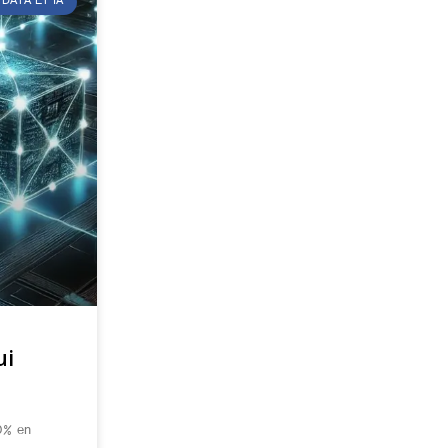
DATA ET IA
ui
90% en