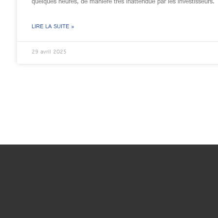
quelques heures, de manière très inattendue par les investisseurs.
LIRE LA SUITE »
29 avril 2025