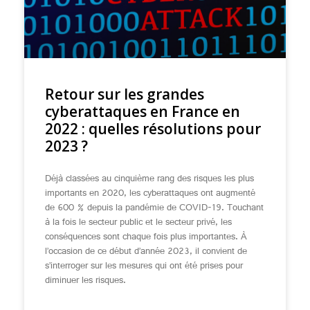
Retour sur les grandes
cyberattaques en France en
2022 : quelles résolutions pour
2023 ?
Déjà classées au cinquième rang des risques les plus
importants en 2020, les cyberattaques ont augmenté
de 600 % depuis la pandémie de COVID-19. Touchant
à la fois le secteur public et le secteur privé, les
conséquences sont chaque fois plus importantes. À
l’occasion de ce début d’année 2023, il convient de
s’interroger sur les mesures qui ont été prises pour
diminuer les risques.