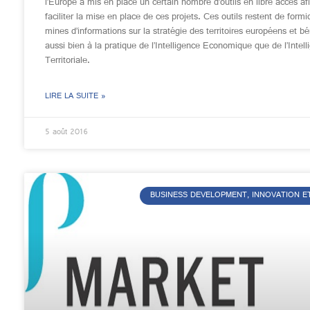
l’Europe a mis en place un certain nombre d’outils en libre accès af
faciliter la mise en place de ces projets. Ces outils restent de form
mines d’informations sur la stratégie des territoires européens et bé
aussi bien à la pratique de l’Intelligence Economique que de l’Intell
Territoriale.
LIRE LA SUITE »
5 août 2016
BUSINESS DEVELOPMENT, INNOVATION E