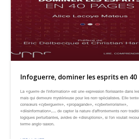
Infoguerre, dominer les esprits en 40
La «guerre de l’information» est une expression florissante dans le
mais qui demeure mystérieuse pour les non-spécialistes. Elle tente
consœurs «cyberguerre», «propagande», «cyberterrorisme»,
«désinformation»,… de capter la nature d’affrontements non-tradit
logiques perturbantes, avides de «disruptions», si l’on voulait recour
terme anglo-saxon.