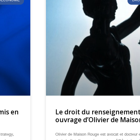
ÉOÉCONOMIE
DRO
mis en
Le droit du renseignement 
ouvrage d’Olivier de Mais
trategy,
Olivier de Maison Rouge est avocat et docteur en 