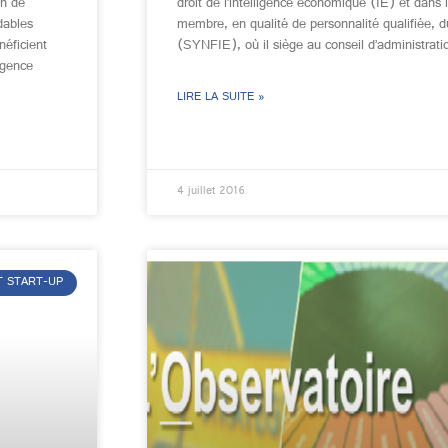
in de
droit de l’intelligence économique (IE) et dans le
idables
membre, en qualité de personnalité qualifiée, du
néficient
(SYNFIE), où il siège au conseil d’administrati
igence
LIRE LA SUITE »
4 juillet 2016
T START-UP