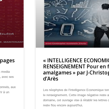
 pages
« INTELLIGENCE ECONOMI
RENSEIGNEMENT Pour en fin
s media
amalgames » par J-Christ
, avec ses
d’Arès
ionnels, aux
Les néophytes de l’Intelligence Economique ten
ir à un
le renseignement. Cette image négative reste 
domaine, cet ouvrage vise à rétablir les lettre
reste flou encore aujourd’hui.