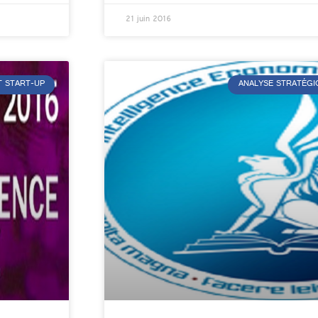
21 juin 2016
T START-UP
ANALYSE STRATÉGI