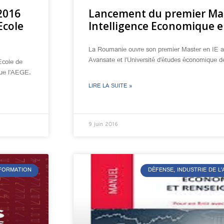
2016
Lancement du premier Ma
Ecole
Intelligence Economique 
La Roumanie ouvre son premier Master en IE av
Avansate et l’Université d’études économique d
Ecole de
que l’AEGE.
LIRE LA SUITE »
9 juin 2016
NFORMATION
DÉFENSE, INDUSTRIE DE 