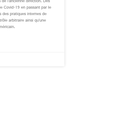
 de l’ancienne direction. Des
e Covid-19 en passant par le
s des pratiques internes de
rôle arbitraire ainsi qu’une
méricain.