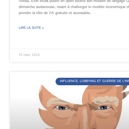
Nvidia, Elon Musk publie en open source son modèle de langage G
démarche audacieuse, visant à challenger le modèle économique d
prendre la tête de l’IA gratuite et accessible.
LIRE LA SUITE »
19 mars 2024
INFLUENCE, LOBBYING ET GUERRE DE L’I