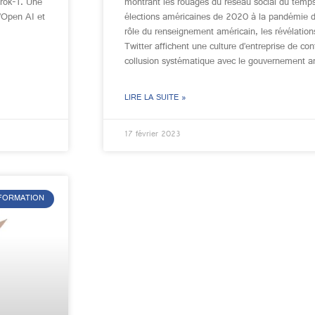
rok-1. Une
montrant les rouages du réseau social du temps
’Open AI et
élections américaines de 2020 à la pandémie d
rôle du renseignement américain, les révélation
Twitter affichent une culture d’entreprise de cont
collusion systématique avec le gouvernement a
LIRE LA SUITE »
17 février 2023
NFORMATION