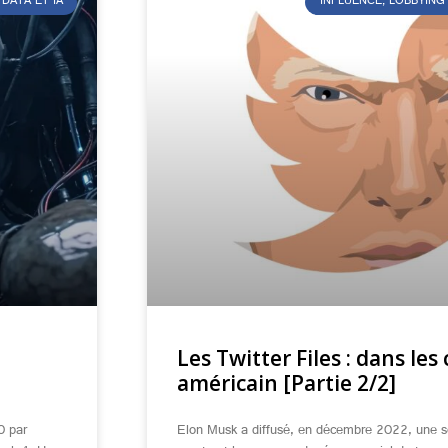
DATA ET IA
INFLUENCE, LOBBYING
Les Twitter Files : dans les 
américain [Partie 2/2]
0 par
Elon Musk a diffusé, en décembre 2022, une s