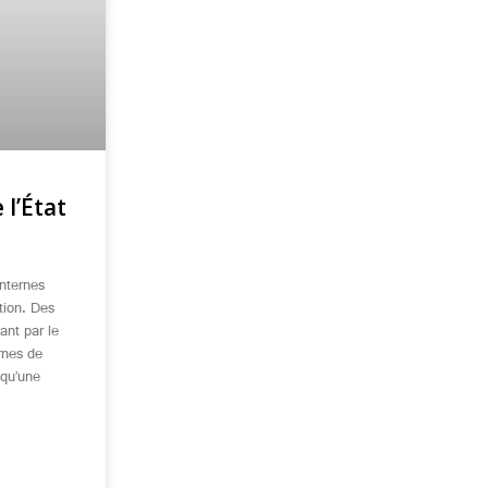
 l’État
nternes
tion. Des
ant par le
rnes de
 qu’une