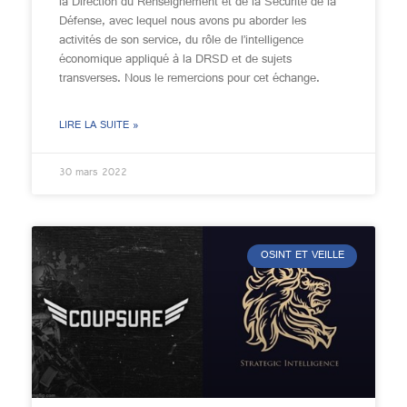
la Direction du Renseignement et de la Sécurité de la
Défense, avec lequel nous avons pu aborder les
activités de son service, du rôle de l’intelligence
économique appliqué à la DRSD et de sujets
transverses. Nous le remercions pour cet échange.
LIRE LA SUITE »
30 mars 2022
OSINT ET VEILLE