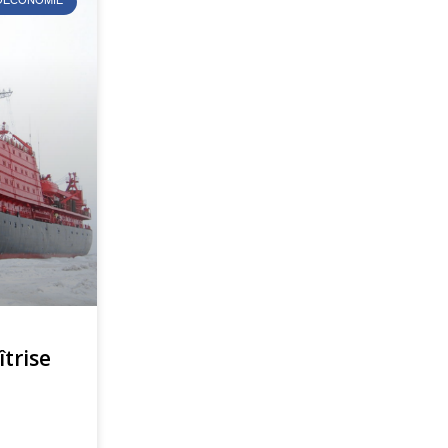
ÉOÉCONOMIE
îtrise