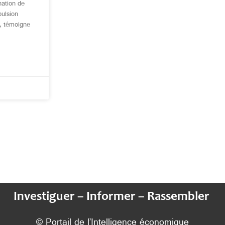
nation de
pulsion
e, témoigne
Investiguer – Informer – Rassembler
© Portail de l’Intelligence économique