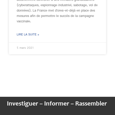
actuellement confronté à des menaces grandissantes
(cyberattaques, espionnage industriel, sabotage, vol de
données). La France met d’ores-et-déjà en place des
mesures afin de permettre le succès de la campagne
vaccinale.
LIRE LA SUITE »
5 mars 2021
Investiguer – Informer – Rassembler