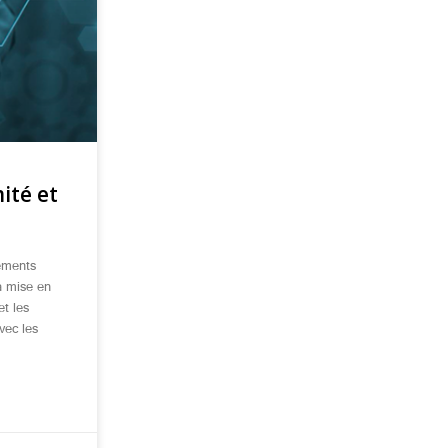
ité et
ements
la mise en
et les
vec les