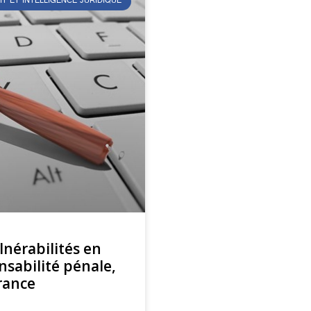
IT ET INTELLIGENCE JURIDIQUE
nérabilités en
onsabilité pénale,
France