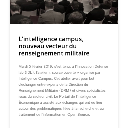
L’intelligence campus,
nouveau vecteur du
renseignement militaire
Mardi 5 février 2019, s’est tenu, à l’Innovation Defense
lab (IDL), l’atelier « source ouverte » organisé par
Intelligence Campus. Cet atelier avait pour but
d’échanger entre experts de la Direction du
Renseignement Militaire (DRM) et divers spécialistes
issus du secteur civil. Le Portail de l’Intelligence
Économique a assisté aux échanges qui ont eu lieu
autour des problématiques liées à la recherche et au
traitement de l’information en Open Source.