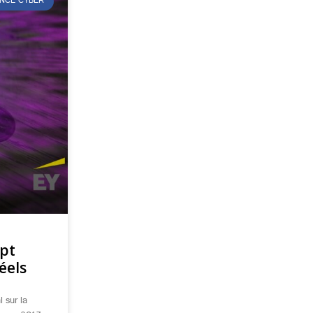
NCE CYBER
ept
éels
 sur la