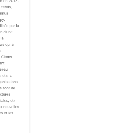
ue en 2017,
tefois,
onnus
py,
lisés par la
on d’une
la
ws qui a
a
 Citons
ant
éseau
e des «
ganisations
s sont de
uctures
iales, de
ux nouvelles
s et les