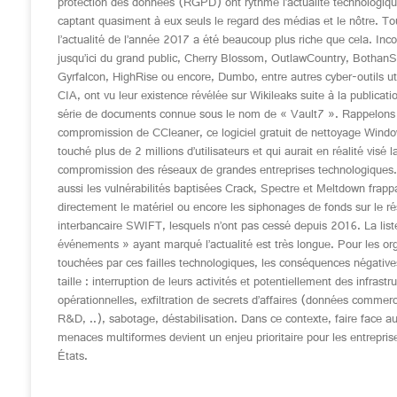
protection des données (RGPD) ont rythmé l’actualité technologiq
captant quasiment à eux seuls le regard des médias et le nôtre. Tou
l’actualité de l’année 2017 a été beaucoup plus riche que cela. Inc
jusqu’ici du grand public, Cherry Blossom, OutlawCountry, BothanS
Gyrfalcon, HighRise ou encore, Dumbo, entre autres cyber-outils uti
CIA, ont vu leur existence révélée sur Wikileaks suite à la publicati
série de documents connue sous le nom de « Vault7 ». Rappelons 
compromission de CCleaner, ce logiciel gratuit de nettoyage Windo
touché plus de 2 millions d’utilisateurs et qui aurait en réalité visé l
compromission des réseaux de grandes entreprises technologiques.
aussi les vulnérabilités baptisées Crack, Spectre et Meltdown frapp
directement le matériel ou encore les siphonages de fonds sur le r
interbancaire SWIFT, lesquels n’ont pas cessé depuis 2016. La list
événements » ayant marqué l’actualité est très longue. Pour les or
touchées par ces failles technologiques, les conséquences négative
taille : interruption de leurs activités et potentiellement des infrastr
opérationnelles, exfiltration de secrets d’affaires (données commerc
R&D, ..), sabotage, déstabilisation. Dans ce contexte, faire face a
menaces multiformes devient un enjeu prioritaire pour les entreprise
États.