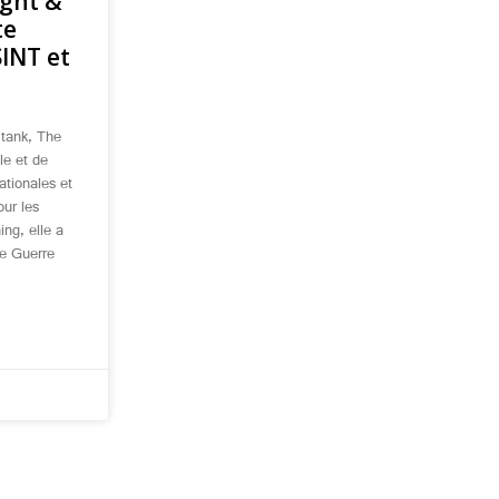
ight &
te
SINT et
 tank, The
le et de
ationales et
our les
ng, elle a
de Guerre