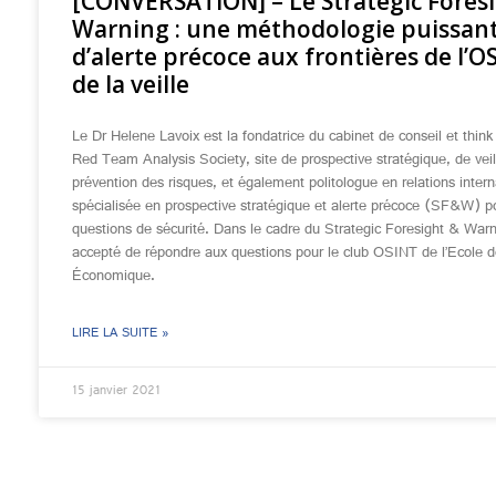
[CONVERSATION] – Le Strategic Fores
Warning : une méthodologie puissan
d’alerte précoce aux frontières de l’O
de la veille
Le Dr Helene Lavoix est la fondatrice du cabinet de conseil et think
Red Team Analysis Society, site de prospective stratégique, de veil
prévention des risques, et également politologue en relations intern
spécialisée en prospective stratégique et alerte précoce (SF&W) p
questions de sécurité. Dans le cadre du Strategic Foresight & Warni
accepté de répondre aux questions pour le club OSINT de l’Ecole 
Économique.
LIRE LA SUITE »
15 janvier 2021