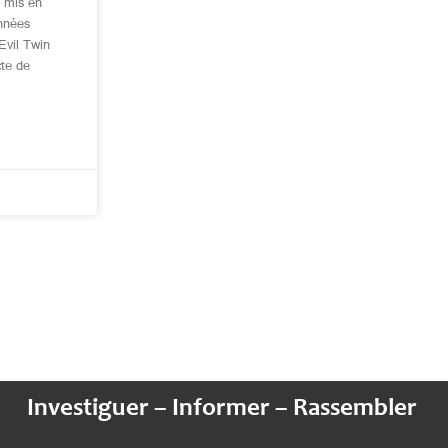
e mis en
onnées
Evil Twin
cte de
Investiguer – Informer – Rassembler