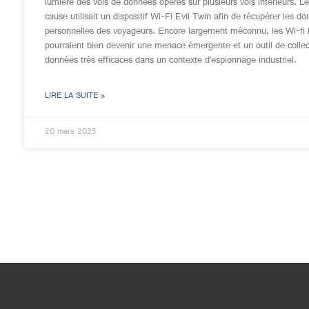
lumière des vols de données opérés sur plusieurs vols intérieurs. L
cause utilisait un dispositif Wi-Fi Evil Twin afin de récupérer les d
personnelles des voyageurs. Encore largement méconnu, les Wi-fi 
pourraient bien devenir une menace émergente et un outil de colle
données très efficaces dans un contexte d’espionnage industriel.
LIRE LA SUITE »
20 mars 2025