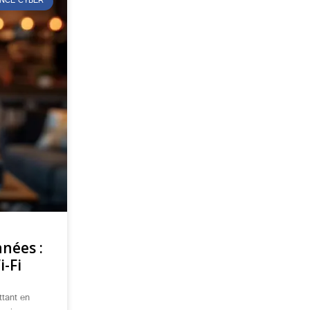
NCE CYBER
nées :
-Fi
ttant en