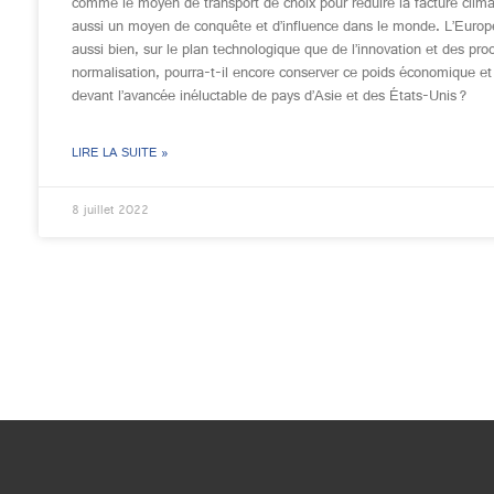
comme le moyen de transport de choix pour réduire la facture clima
aussi un moyen de conquête et d’influence dans le monde. L’Europe
aussi bien, sur le plan technologique que de l’innovation et des pr
normalisation, pourra-t-il encore conserver ce poids économique et
devant l’avancée inéluctable de pays d’Asie et des États-Unis ?
LIRE LA SUITE »
8 juillet 2022