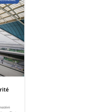
ÉOÉCONOMIE
rité
nsidéré