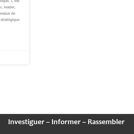
tique. C’est
, leader,
ocessus de
 stratégique
Investiguer – Informer – Rassembler