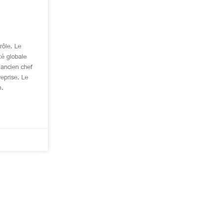
rôle. Le
té globale
(ancien chef
eprise. Le
m.