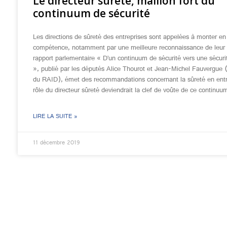
Le directeur sûreté, maillon fort du
continuum de sécurité
Les directions de sûreté des entreprises sont appelées à monter en
compétence, notamment par une meilleure reconnaissance de leur 
rapport parlementaire « D’un continuum de sécurité vers une sécuri
», publié par les députés Alice Thourot et Jean-Michel Fauvergue 
du RAID), émet des recommandations concernant la sûreté en entr
rôle du directeur sûreté deviendrait la clef de voûte de ce continuu
LIRE LA SUITE »
11 décembre 2019