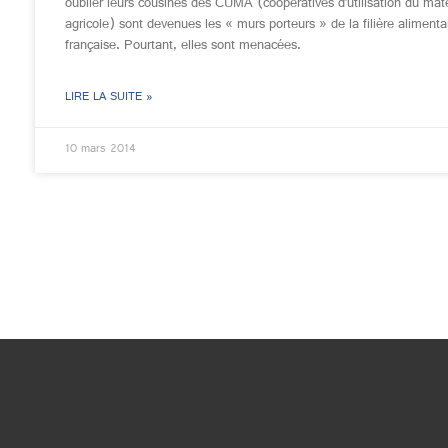
oublier leurs cousines des CUMA (coopératives d’utilisation du maté
agricole) sont devenues les « murs porteurs » de la filière alimenta
française. Pourtant, elles sont menacées.
LIRE LA SUITE »
10 mars 2014