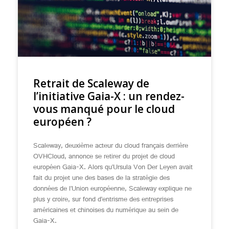
Retrait de Scaleway de
l’initiative Gaia-X : un rendez-
vous manqué pour le cloud
européen ?
Scaleway, deuxième acteur du cloud français derrière
OVHCloud, annonce se retirer du projet de cloud
européen Gaia-X. Alors qu’Ursula Von Der Leyen avait
fait du projet une des bases de la stratégie des
données de l’Union européenne, Scaleway explique ne
plus y croire, sur fond d’entrisme des entreprises
américaines et chinoises du numérique au sein de
Gaia-X.