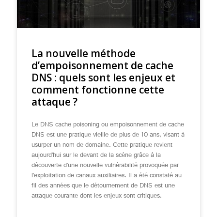
La nouvelle méthode
d’empoisonnement de cache
DNS : quels sont les enjeux et
comment fonctionne cette
attaque ?
Le DNS cache poisoning ou empoisonnement de cache
DNS est une pratique vieille de plus de 10 ans, visant à
usurper un nom de domaine. Cette pratique revient
aujourd’hui sur le devant de la scène grâce à la
découverte d’une nouvelle vulnérabilité provoquée par
l’exploitation de canaux auxiliaires. Il a été constaté au
fil des années que le détournement de DNS est une
attaque courante dont les enjeux sont critiques.