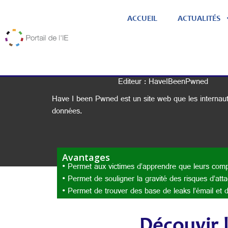
ACCUEIL
ACTUALITÉS
Editeur : HaveIBeenPwned
Have I been Pwned est un site web que les internaute
données.
Avantages
• Permet aux victimes d’apprendre que leurs com
• Permet de souligner la gravité des risques d’att
• Permet de trouver des base de leaks l’émail et d
Découvir l