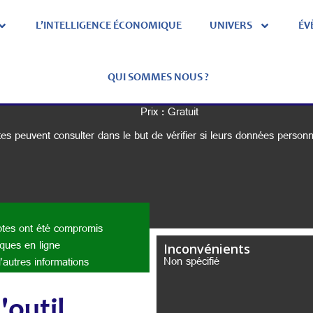
L’INTELLIGENCE ÉCONOMIQUE
UNIVERS
ÉV
Have I Been Pwned
QUI SOMMES NOUS ?
Prix : Gratuit
s peuvent consulter dans le but de vérifier si leurs données personne
ptes ont été compromis
aques en ligne
Inconvénients
Non spécifié
’autres informations
'outil