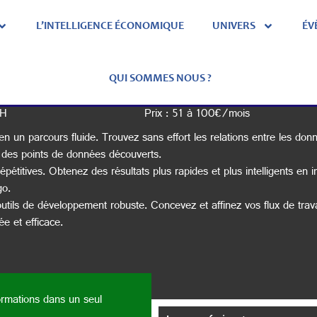
L’INTELLIGENCE ÉCONOMIQUE
UNIVERS
ÉV
Maltego
QUI SOMMES NOUS ?
bH
Prix : 51 à 100€/mois
 un parcours fluide. Trouvez sans effort les relations entre les don
r des points de données découverts.
épétitives. Obtenez des résultats plus rapides et plus intelligents en 
go.
tils de développement robuste. Concevez et affinez vos flux de trav
e et efficace.
ormations dans un seul