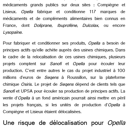
médicaments grands publics sur deux sites : Compiègne et
Lisieux.
Opella
fabrique et conditionne 117 marques de
médicaments et de compléments alimentaires bien connus en
France, dont
Doliprane
,
Ibuprofène
,
Dulcolax
, ou encore
Lysopaïne
.
Pour fabriquer et conditionner ses produits,
Opella
a besoin de
principes actifs qu’elle achète auprès des usines chimiques. Dans
le cadre de la relocalisation de ces usines chimiques, plusieurs
projets comptent sur
Sanofi
et
Opella
pour écouler leur
production. C’est entre autres le cas du projet industriel à 100
millions d’euros de
Seqens
à Roussillon, sur la plateforme
chimique
Osiris
. Le projet de
Seqens
dépend de clients tels que
Sanofi
et UPSA pour écouler sa production de principes actifs. La
vente d’
Opella
à un fond américain pourrait ainsi mettre en péril
les projets français, si les unités de production d’
Opella
à
Compiègne et Lisieux étaient délocalisées.
Une risque de délocalisation pour
Opella