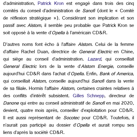
d’administration,
Patrick Kron
est engagé dans trois des cinq
comités du conseil d’administration de
Sanofi
(dont le « Comité
de réflexion stratégique »). Considérant son implication et son
passif avec
Alstom
, il semble peu probable que Patrick Kron se
soit opposé à la vente d’
Opella
à l’américain CD&R.
D’autres noms font écho à l’affaire
Alstom
. Celui de la femme
d’affaire Rachel Duan, directrice de
General Electric
en Chine,
qui siège au conseil d’administration.
Lazard
, qui conseillait
General Electric
lors de la vente d’
Alstom Energie
, conseille
aujourd’hui CD&R dans l’achat d’
Opella
. Enfin,
Bank of America
,
qui conseillait
Alstom
, conseille aujourd’hui
Sanofi
dans la vente
de sa filiale. Hormis l’affaire
Alstom
, certaines craintes relatives à
des conflits d’intérêt subsistent.
Gilles Schnepp
, directeur de
Danone
qui entre au conseil administratif de
Sanofi
en mai 2020,
devient, quatre mois après, conseiller d’exploitation pour CD&R.
Il est aussi représentant de
Socotec
pour CD&R. Toutefois, il
n’aurait pas participé au dossier d’
Opella
et aurait rompu ses
liens d’après la société CD&R.