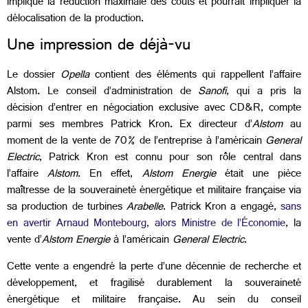
implique la réduction maximale des coûts et pourrait impliquer la
délocalisation de la production.
Une impression de déjà-vu
Le dossier
Opella
contient des éléments qui rappellent l’affaire
Alstom. Le conseil d’administration de
Sanofi
, qui a pris la
décision d’entrer en négociation exclusive avec CD&R, compte
parmi ses membres Patrick Kron. Ex directeur d’
Alstom
au
moment de la vente de 70% de l’entreprise à l’américain
General
Electric
, Patrick Kron est connu pour son rôle central dans
l’affaire
Alstom
. En effet,
Alstom Energie
était une pièce
maîtresse de la souveraineté énergétique et militaire française via
sa production de turbines
Arabelle
. Patrick Kron a engagé,
sans
en avertir Arnaud Montebourg, alors Ministre de l’Économie
, la
vente d’
Alstom Energie
à l’américain
General Electric
.
Cette vente a engendré la perte d’une décennie de recherche et
développement, et fragilisé durablement la souveraineté
énergétique et militaire française. Au sein du conseil