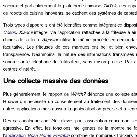
sociaux et particulièrement la plateforme chinoise
TikTok
, ces appa
de robots de cuisine innovants, se cachent des systèmes de capta
Trois types d’appareils ont été identifiés comme intégrant ce dispositi
Cosori
.
Xiaomi
intègre, via l’application rattachée à la friteuse à ai
chinois de la tech.
Aigostar
utilise le même procédé en demandant 
facultative. Les friteuses de ces marques ont bel et bien envo
transparence. Néanmoins, la nature des informations transmises res
sonore sur le téléphone de l’utilisateur, sans raison précise. Par ai
centres d’intérêt.
Une collecte massive des données
Plus généralement, le rapport de
Which?
dénonce une collecte abu
Huawei qui nécessite un consentement au traitement des données de
autres applications mais aussi à la géolocalisation précise et à l’en
Des cas analogues ont été relevés par l’association concernant
les
agressive. En effet, les fonctions intelligentes de la montre ne
l’application
Bose Home Portable
combine de nombreux trackers r