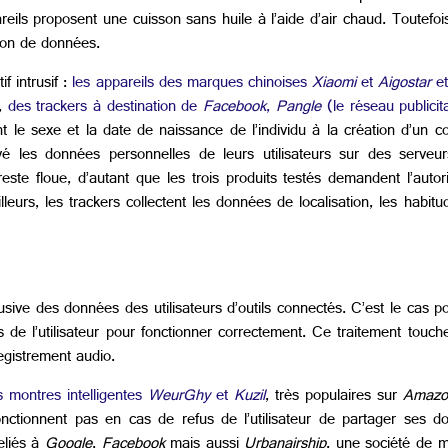
reils proposent une cuisson sans huile à l’aide d’air chaud. Toutefoi
tion de données.
f intrusif :
les appareils des marques chinoises
Xiaomi
et
Aigostar
et
r,
des trackers à destination de
Facebook
,
Pangle
(le réseau publicit
le sexe et la date de naissance de l’individu à la création d’un c
yé les données personnelles de leurs utilisateurs sur des serve
te floue, d’autant que les trois produits testés demandent l’autori
lleurs, les trackers collectent les données de localisation, les habitu
sive des données des utilisateurs d’outils connectés. C’est le cas 
 l’utilisateur pour fonctionner correctement. Ce traitement touche 
registrement audio.
 montres intelligentes
WeurGhy
et
Kuzil
, très populaires sur
Amazo
 fonctionnent pas en cas de refus de l’utilisateur de partager ses 
eliés à
Google
,
Facebook
mais aussi
Urbanairship
, une société de m