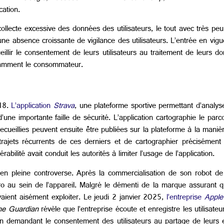
ication.
llecte excessive des données des utilisateurs, le tout avec très peu 
une absence croissante de vigilance des utilisateurs. L’entrée en v
lir le consentement de leurs utilisateurs au traitement de leurs do
fisamment le consommateur.
018.
L’application
Strava
, une plateforme sportive permettant d’analyser
 d’une importante faille de sécurité. L’application cartographie le pa
ueillies peuvent ensuite être publiées sur la plateforme à la maniè
s trajets récurrents de ces derniers et de cartographier précisément
érabilité avait conduit les autorités à limiter l’usage de l’application.
 en pleine controverse. Après la commercialisation de son robot de
o au sein de l’appareil. Malgré le démenti de la marque assurant que 
vaient aisément exploiter.
Le jeudi 2 janvier 2025,
l’entreprise
Apple
he Guardian
révèle que l’entreprise écoute et enregistre les utilisate
en demandant le consentement des utilisateurs au partage de leurs 