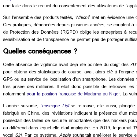
une faille dans le recueil du consentement des utilisateurs de l’appl
Sur l’ensemble des produits testés,
Which?
met en évidence une co
Ces pratiques, dénoncées depuis plusieurs années, se couplent à 
de Protection des Données (RGPD) oblige les entreprises à recueil
sensibilisation et de transparence ne permet pas de protéger suf
Quelles conséquences ?
Cette absence de vigilance avait déjà été pointée du doigt dès 2
pour obtenir des statistiques de course, avait alors été à l’origine
GPS ou au service de localisation d’un smartphone. Les données rec
très prisée des militaires. Il était donc possible de retrouver le
notamment
pour la position française de Madama au Niger
. La vuln
L’année suivante,
l’enseigne
Lidl
se retrouve, elle aussi, plongée
fabriqué en Chine, des révélations indiquent la présence d’un micr
possédait des failles de sécurité importantes que des hackers pou
au différend dans lequel elle était impliquée. En 2019, le journal
T
vocal
Siri
. Par ce système,
Apple
souhaitait améliorer le service 