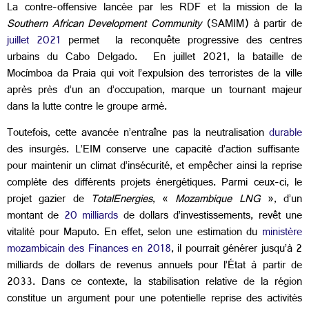
La contre-offensive lancée par les RDF et la mission de la
Southern African Development Community
(SAMIM) à partir de
juillet 2021
permet la reconquête progressive des centres
urbains du Cabo Delgado. En juillet 2021, la bataille de
Mocímboa da Praia qui voit l’expulsion des terroristes de la ville
après près d’un an d’occupation, marque un tournant majeur
dans la lutte contre le groupe armé.
Toutefois, cette avancée n’entraîne pas la neutralisation
durable
des insurgés. L’EIM conserve une capacité d’action suffisante
pour maintenir un climat d’insécurité, et empêcher ainsi la reprise
complète des différents projets énergétiques. Parmi ceux-ci, le
projet gazier de
TotalEnergies
, «
Mozambique LNG
», d’un
montant de
20 milliards
de dollars d’investissements, revêt une
vitalité pour Maputo. En effet, selon une estimation du
ministère
mozambicain des Finances en 2018
, il pourrait générer jusqu’à 2
milliards de dollars de revenus annuels pour l’État à partir de
2033. Dans ce contexte, la stabilisation relative de la région
constitue un argument pour une potentielle reprise des activités