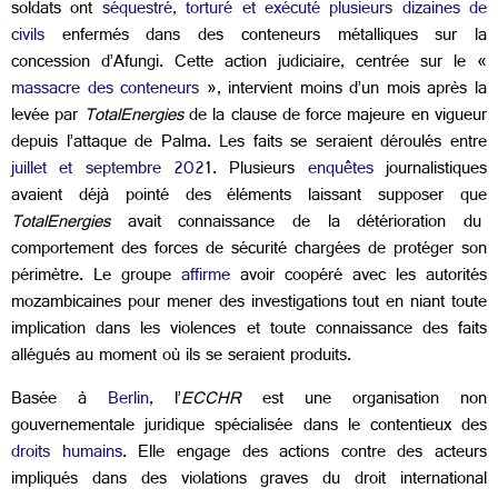
soldats ont
séquestré, torturé et exécuté plusieurs dizaines de
civils
enfermés dans des conteneurs métalliques sur la
concession d’Afungi. Cette action judiciaire, centrée sur le «
massacre des conteneurs
», intervient moins d’un mois après la
levée par
TotalEnergies
de la clause de force majeure en vigueur
depuis l’attaque de Palma. Les faits se seraient déroulés entre
juillet et septembre 202
1. Plusieurs
enquêtes
journalistiques
avaient déjà pointé des éléments laissant supposer que
TotalEnergies
avait connaissance de la détérioration du
comportement des forces de sécurité chargées de protéger son
périmètre. Le groupe
affirme
avoir coopéré avec les autorités
mozambicaines pour mener des investigations tout en niant toute
implication dans les violences et toute connaissance des faits
allégués au moment où ils se seraient produits.
Basée à
Berlin
, l’
ECCHR
est une organisation non
gouvernementale juridique spécialisée dans le contentieux des
droits humains
. Elle engage des actions contre des acteurs
impliqués dans des violations graves du droit international