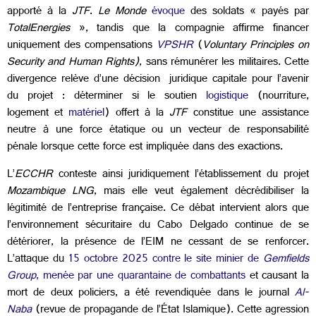
apporté à la
JTF
.
Le Monde
évoque
des soldats « payés par
TotalEnergies
», tandis que la compagnie affirme financer
uniquement des compensations
VPSHR
(
Voluntary Principles on
Security and Human Rights)
, sans rémunérer les militaires. Cette
divergence relève d’une décision juridique capitale pour l’avenir
du projet : déterminer si le soutien
logistique
(nourriture,
logement et
matériel
) offert à la
JTF
constitue une assistance
neutre à une force étatique ou un vecteur de responsabilité
pénale lorsque cette force est impliquée dans des exactions.
L’
ECCHR
conteste ainsi juridiquement l’établissement du projet
Mozambique LNG
, mais elle veut également décrédibiliser la
légitimité de l’entreprise française. Ce débat intervient alors que
l’environnement sécuritaire du Cabo Delgado continue de se
détériorer, la présence de l’EIM ne cessant de se renforcer.
L’attaque du
15 octobre 2025 contre le site minier de
Gemfields
Group
, menée par une quarantaine de combattants
et causant la
mort de deux policiers, a été revendiquée dans le journal
Al-
Naba
(revue de propagande de l’État Islamique). Cette agression