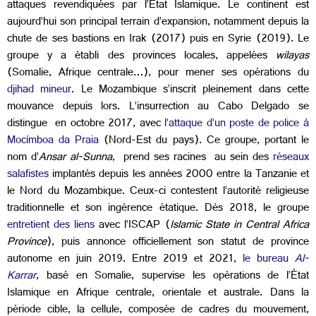
attaques revendiquées par l’État Islamique. Le continent est
aujourd’hui son principal terrain d’expansion, notamment depuis la
chute de ses bastions en Irak (2017) puis en Syrie (2019). Le
groupe y a établi des provinces locales, appelées
wilayas
(Somalie, Afrique centrale…), pour mener ses opérations du
djihad mineur
. Le Mozambique s’inscrit pleinement dans cette
mouvance depuis lors. L’insurrection au Cabo Delgado se
distingue en octobre 2017, avec
l’attaque d’un poste de police à
Mocímboa da Praia
(Nord-Est du pays). Ce groupe, portant le
nom d’
Ansar al-Sunna
, prend ses racines au sein des
réseaux
salafistes
implantés depuis les années 2000 entre la Tanzanie et
le Nord du Mozambique. Ceux-ci contestent l’autorité religieuse
traditionnelle et son ingérence étatique. Dès 2018, le groupe
entretient des liens
avec l’ISCAP (
Islamic State in Central Africa
Province
), puis annonce officiellement son statut de province
autonome en juin 2019. Entre 2019 et 2021,
le bureau
Al-
Karrar
, basé en Somalie, supervise les opérations de l’État
Islamique en Afrique centrale, orientale et australe. Dans la
période cible, la cellule, composée de cadres du mouvement,