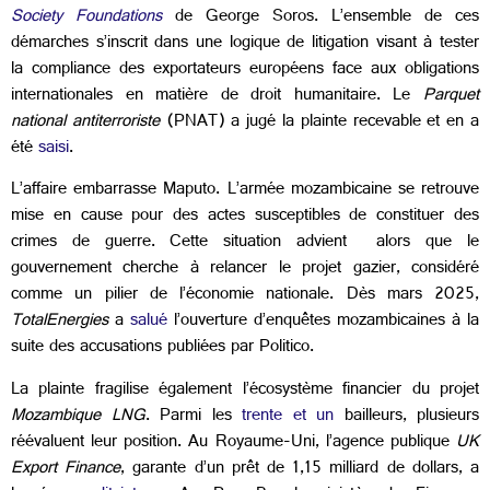
Society Foundations
de George Soros. L’ensemble de ces
démarches s’inscrit dans une logique de litigation visant à tester
la compliance des exportateurs européens face aux obligations
internationales en matière de droit humanitaire. Le
Parquet
national antiterroriste
(PNAT) a jugé la plainte recevable et en a
été
saisi
.
L’affaire embarrasse Maputo. L’armée mozambicaine se retrouve
mise en cause pour des actes susceptibles de constituer des
crimes de guerre. Cette situation advient alors que le
gouvernement cherche à relancer le projet gazier, considéré
comme un pilier de l’économie nationale. Dès mars 2025,
TotalEnergies
a
salué
l’ouverture d’enquêtes mozambicaines à la
suite des accusations publiées par Politico.
La plainte fragilise également l’écosystème financier du projet
Mozambique LNG
. Parmi les
trente et un
bailleurs, plusieurs
réévaluent leur position. Au Royaume-Uni, l’agence publique
UK
Export Finance
, garante d’un prêt de 1,15 milliard de dollars, a