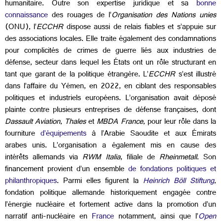
humanitaire. Outre son expertise juridique et sa
bonne
connaissance
des rouages de l’
Organisation des Nations unies
(ONU), l’
ECCHR
dispose aussi de relais fiables et s’appuie sur
des associations locales. Elle traite également des condamnations
pour complicités de crimes de guerre liés aux industries de
défense, secteur dans lequel les États ont un rôle structurant en
tant que garant de la politique étrangère. L’
ECCHR
s’est illustré
dans l’affaire du Yémen, en 2022, en ciblant des responsables
politiques et industriels européens. L’organisation avait déposé
plainte contre plusieurs entreprises de défense françaises, dont
Dassault Aviation
,
Thales
et
MBDA France
, pour leur rôle dans la
fourniture
d’équipements
à l’Arabie Saoudite et aux Émirats
arabes unis. L’organisation a également mis en cause des
intérêts allemands via
RWM Italia
, filiale de
Rheinmetall
. Son
financement provient d’un ensemble
de fondations politiques et
philanthropiques
. Parmi elles figurent la
Heinrich Böll Stiftung
,
fondation politique allemande historiquement engagée contre
l’énergie nucléaire et fortement active dans la promotion d’un
narratif anti-nucléaire en
France
notamment, ainsi que l’
Open