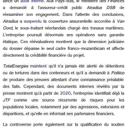
lancé un
audit interne
. Aux Pays-Bas, le ministère des Finances
a demandé à l’assureur-crédit public
Atradius DSB
de
réexaminer son engagement. Dans l’attente des conclusions,
Atradius
a
suspendu
la couverture assurantielle accordée à
Van
Oord
, le sous-traitant néerlandais chargé des travaux maritimes.
L’entreprise poursuit désormais ses opérations sans garantie
étatique. Ces réévaluations montrent que la dimension judiciaire
du dossier dépasse le seul cadre franco-mozambicain et affecte
directement la crédibilité financière du projet.
TotalEnergies
maintient
qu’il n’a jamais été alerté de détentions
ou de tortures dans des conteneurs et qu’il a demandé à
Politico
de produire des preuves attestant d’une connaissance préalable
des faits. Cependant, des documents internes révélés par la
presse montrent qu’à partir de
2020
, l’entreprise identifiait déjà la
JTF
comme une source récurrente de risques pour les
populations locales, notamment par des agressions, extorsions et
disparitions, et qu’elle en informait ses partenaires financiers.
La controverse porte également sur la qualification du soutien