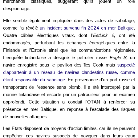
marchands classiques, suggérant qu’ils jouent un rôle
d’espionnage.
Elle semble également impliquée dans des actes de sabotage,
comme l’a révélé
un incident survenu fin 2024 en mer Baltique
.
Quatre câbles électriques vitaux, dont l’
EstLink 2
, ont été
endommagés, perturbant les échanges énergétiques entre la
Finlande et l’Estonie ainsi que les communications régionales.
L’enquête finlandaise a désigné le pétrolier russe
Eagle S
, un
navire enregistré sous le pavillon des îles Cook mais
suspecté
d’appartenir à un réseau de navires clandestins russe, comme
étant responsable du sabotage
. En provenance d’un port russe et
transportant de l’essence sans plomb, il a été intercepté par la
marine finlandaise et escorté par un patrouilleur pour un examen
approfondi. Cette situation a conduit l’OTAN à renforcer sa
présence en mer Baltique, en réponse à l’escalade des risques
de nouvelles attaques.
Les États disposent de moyens d’action limités, car ils ne peuvent
empêcher ces navires suspects de naviguer dans leurs eaux