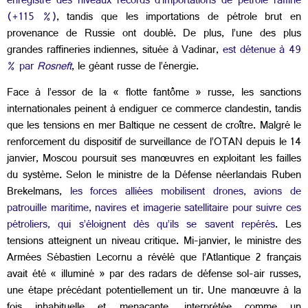
enregistré des niveaux records d’importations de pétrole raffiné
(+115 %)
, tandis que les importations de pétrole brut en
provenance de Russie ont doublé. De plus, l’une des plus
grandes raffineries indiennes, située à Vadinar,
est détenue à 49
% par
Rosneft
, le géant russe de l’énergie.
Face à l’essor de la « flotte fantôme » russe, les sanctions
internationales peinent à endiguer ce commerce clandestin, tandis
que les tensions en mer Baltique ne cessent de croître. Malgré le
renforcement du dispositif de surveillance de l’OTAN depuis le 14
janvier, Moscou poursuit ses manœuvres en exploitant les failles
du système. Selon le ministre de la Défense néerlandais Ruben
Brekelmans,
les forces alliées mobilisent drones, avions de
patrouille maritime, navires et imagerie satellitaire pour suivre ces
pétroliers, qui s’éloignent dès qu’ils se savent repérés
. Les
tensions atteignent un niveau critique. Mi-janvier, le ministre des
Armées Sébastien Lecornu a révélé que l’Atlantique 2 français
avait été « illuminé » par des radars de défense sol-air russes,
une étape précédant potentiellement un tir. Une manœuvre à la