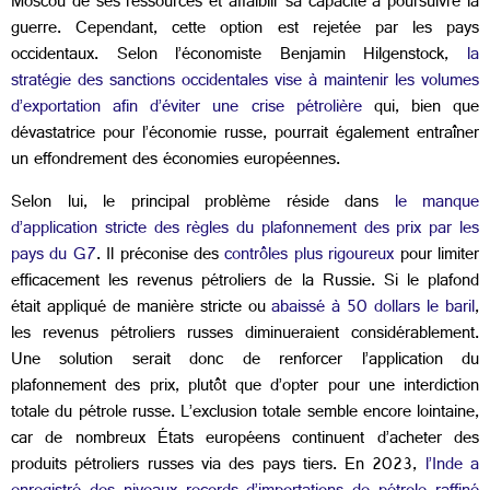
Moscou de ses ressources et affaiblir sa capacité à poursuivre la
guerre. Cependant, cette option est rejetée par les pays
occidentaux. Selon l’économiste Benjamin Hilgenstock,
la
stratégie des sanctions occidentales vise à maintenir les volumes
d’exportation afin d’éviter une crise pétrolière
qui, bien que
dévastatrice pour l’économie russe, pourrait également entraîner
un effondrement des économies européennes.
Selon lui, le principal problème réside dans
le manque
d’application stricte des règles du plafonnement des prix par les
pays du G7
. Il préconise des
contrôles plus rigoureux
pour limiter
efficacement les revenus pétroliers de la Russie. Si le plafond
était appliqué de manière stricte ou
abaissé à 50 dollars le baril
,
les revenus pétroliers russes diminueraient considérablement.
Une solution serait donc de renforcer l’application du
plafonnement des prix, plutôt que d’opter pour une interdiction
totale du pétrole russe.
L’exclusion totale semble encore lointaine,
car de nombreux États européens continuent d’acheter des
produits pétroliers russes via des pays tiers. En 2023,
l’Inde a