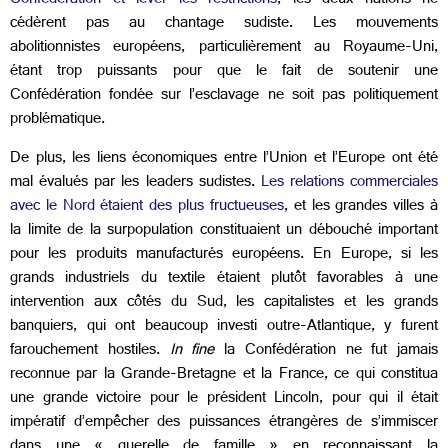
Confédération et lever les restrictions
, les deux nations ne
cédèrent pas au chantage sudiste. Les mouvements
abolitionnistes européens, particulièrement au Royaume-Uni,
étant trop puissants pour que le fait de soutenir une
Confédération fondée sur l’esclavage ne soit pas politiquement
problématique.
De plus, les liens économiques entre l’Union et l’Europe ont été
mal évalués par les leaders sudistes.
Les relations commerciales
avec le Nord étaient des plus fructueuses
, et les grandes villes à
la limite de la surpopulation constituaient un débouché important
pour les produits manufacturés européens. En Europe, si les
grands industriels du textile étaient plutôt favorables à une
intervention aux côtés du Sud, les capitalistes et les grands
banquiers, qui ont beaucoup investi outre-Atlantique, y furent
farouchement hostiles.
In fine
la Confédération ne fut jamais
reconnue par la Grande-Bretagne et la France, ce qui constitua
une grande victoire pour le président Lincoln, pour qui il était
impératif d’empêcher des puissances étrangères de s’immiscer
dans une « querelle de famille » en reconnaissant la