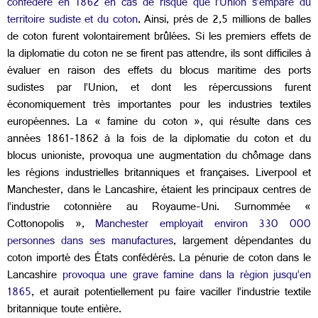
confédéré en 1862 en cas de risque que l’Union s’empare du
territoire sudiste et du coton
. Ainsi, près de 2,5 millions de balles
de coton furent volontairement brûlées.
Si les premiers effets de
la diplomatie du coton ne se firent pas attendre, ils sont difficiles à
évaluer en raison des effets du blocus maritime des ports
sudistes par l’Union, et dont les répercussions furent
économiquement très importantes pour les industries textiles
européennes. La « famine du coton », qui résulte dans ces
années 1861-1862 à la fois de la diplomatie du coton et du
blocus unioniste, provoqua une augmentation du chômage dans
les régions industrielles britanniques et françaises. Liverpool et
Manchester, dans le Lancashire, étaient les principaux centres de
l’industrie cotonnière au Royaume-Uni. Surnommée «
Cottonopolis »,
Manchester employait environ 330 000
personnes dans ses manufactures
, largement dépendantes du
coton importé des États confédérés. La pénurie de coton dans le
Lancashire
provoqua une grave famine dans la région jusqu’en
1865
, et aurait potentiellement pu faire vaciller l’industrie textile
britannique toute entière.