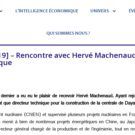
L’INTELLIGENCE ÉCONOMIQUE
UNIVERS
ÉV
QUI SOMMES NOUS ?
9] – Rencontre avec Hervé Machenaud,
ique
e dernier a eu eu le plaisir de recevoir Hervé Machenaud. Ayant r
t que directeur technique pour la construction de la centrale de Da
ment nucléaire (CNEN) et supervisé plusieurs projets nucléaires en F
 a mené à bien de nombreux projets énergétiques en Chine, au Ja
teur général chargé de la production et de l’ingénierie, tout en re