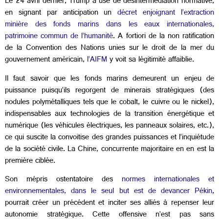
Le 24 avril dernier, Trump a usé de désintermédiation normative,
en signant par anticipation un
décret enjoignant l’extraction
minière des fonds marins dans les eaux internationales,
patrimoine commun de l’humanité
. A fortiori de la non ratification
de la Convention des Nations unies sur le droit de la mer du
gouvernement américain,
l’AIFM
y voit sa légitimité affaiblie.
Il faut savoir que les fonds marins demeurent un enjeu de
puissance puisqu’ils regorgent de minerais stratégiques (des
nodules polymétalliques tels que le cobalt, le cuivre ou le nickel),
indispensables aux technologies de la transition énergétique et
numérique (les véhicules électriques, les panneaux solaires, etc.),
ce qui suscite la convoitise des grandes puissances et l’inquiétude
de la société civile. La Chine, concurrente majoritaire en en est la
première ciblée.
Son mépris ostentatoire des
normes internationales et
environnementales, dans le seul but est de devancer Pékin
,
pourrait créer un précédent et inciter ses alliés à repenser leur
autonomie stratégique.
Cette offensive n’est pas sans